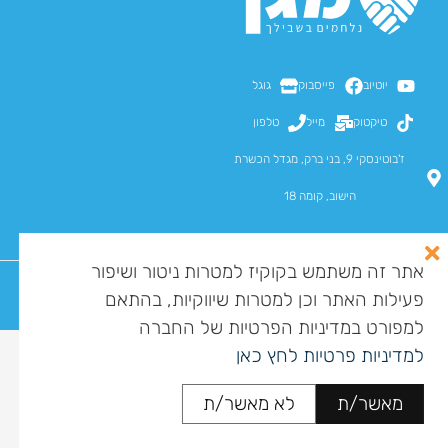
יוטיוב
פייסבוק
גוגל
טיקטוק
מייל
טלפון
ז'בוטינסקי 9, בני ברק, מגדל הכשרת
הישוב, קומה 18
אתר זה משתמש בקוקיז למטרות ניטור ושיפור
פעילות האתר וכן למטרות שיווקיות, בהתאם
כל הזכויות שמורות למגן מומחים בע"מ ©
מדיניות פרטיות
הצהרת נגישות
מפת אתר
למפורט במדיניות הפרטיות של החברה
לסיוע בקבלת קצבת סיעוד
למדיניות פרטיות לחץ כאן
התקשרו עכשיו
מאשר/ת
לא מאשר/ת
072-3932907