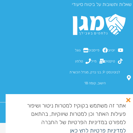
שאלות ותשובות על ביטוח סיעודי
יוטיוב
פייסבוק
גוגל
טיקטוק
מייל
טלפון
ז'בוטינסקי 9, בני ברק, מגדל הכשרת
הישוב, קומה 18
אתר זה משתמש בקוקיז למטרות ניטור ושיפור
פעילות האתר וכן למטרות שיווקיות, בהתאם
כל הזכויות שמורות למגן מומחים בע"מ ©
מדיניות פרטיות
הצהרת נגישות
מפת אתר
למפורט במדיניות הפרטיות של החברה
לסיוע בקבלת קצבת סיעוד
למדיניות פרטיות לחץ כאן