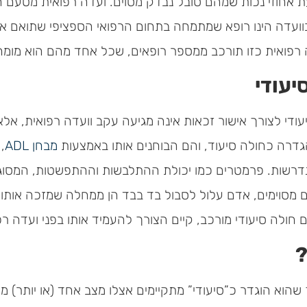
עת אחוזי נכות שמהם סובל נבדק מסוים. ועדה רפואית מטעם 
ועדה הינו רופא שמתמחה בתחום הרפואי הספציפי שתואם את
ה רפואית כזו תורכב ממספר רופאים, שכל אחד מהם הוא מומח
יעודי
ודי לצורך אישור זכאות אינה מגיעה עקב וועדה רפואית, אלא
גדרה כחולה סיעוד, והם הבוחנים אותו באמצעות
מבחן ADL
,
 הנדרשות. פרמטרים כמו יכולת ההתלבשות וההתפשטות, המסוג
ם מסוימים, אדם עלול לסבול בד בבד הן ממחלה שמזכה אותו ב
 חולה סיעודי מורכב, קיים הצורך להעמיד אותו בפני ועדה רפו
?
שהוא הוגדר כ”סיעודי” מתקיימים אצלו מצב אחד (או יותר) מ