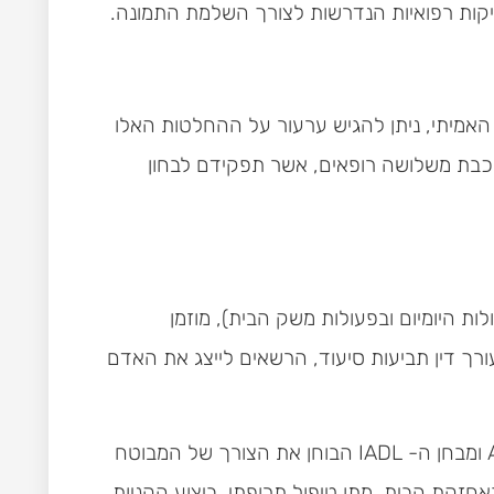
יקות רפואיות הנדרשות לצורך השלמת התמונה.
האמיתי, ניתן להגיש ערעור על ההחלטות האלו
רכבת משלושה רופאים, אשר תפקידם לבחון
ת היומיום ובפעולות משק הבית), מוזמן
רך דין תביעות סיעוד, הרשאים לייצג את האדם
הוועדה בוחנת ומעריכה את מידת תלותו של המבוטח בזולת בביצוע הפעולות היומיומיות השוטפות על פי מבחן ה-ADL ומבחן ה- IADL הבוחן את הצורך של המבוטח
ם של מכשירי חשמל, טיפול באחזקת הבית, מתן טיפול תרופתי, ביצוע הקניות