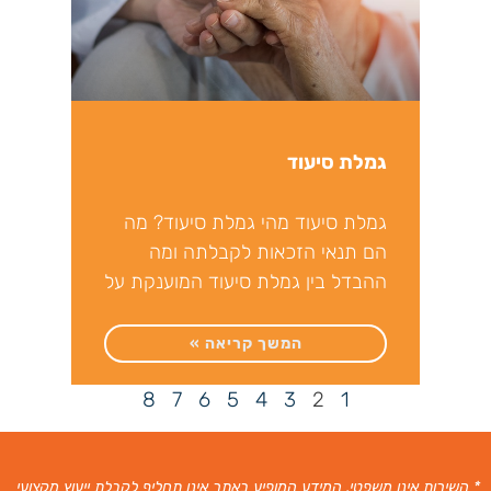
גמלת סיעוד
גמלת סיעוד מהי גמלת סיעוד? מה
הם תנאי הזכאות לקבלתה ומה
ההבדל בין גמלת סיעוד המוענקת על
ידי המוסד לביטוח
המשך קריאה »
8
7
6
5
4
3
2
1
* השירות אינו משפטי. המידע המופיע באתר אינו תחליף לקבלת ייעוץ מקצועי