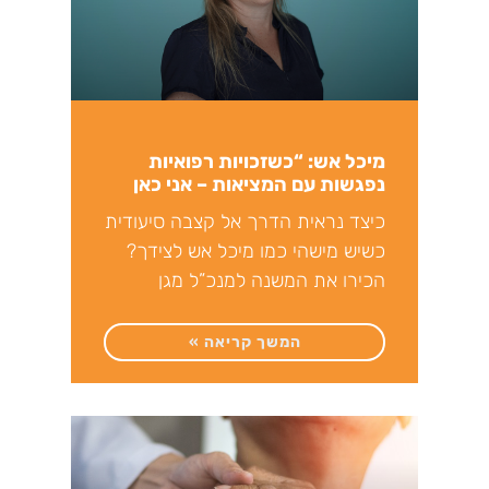
מיכל אש: “כשזכויות רפואיות
נפגשות עם המציאות – אני כאן
כדי לסייע”
כיצד נראית הדרך אל קצבה סיעודית
כשיש מישהי כמו מיכל אש לצידך?
הכירו את המשנה למנכ”ל מגן
מומחים – שמלווה
המשך קריאה »