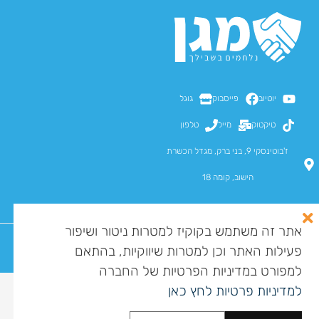
יוטיוב
פייסבוק
גוגל
טיקטוק
מייל
טלפון
ז'בוטינסקי 9, בני ברק, מגדל הכשרת
הישוב, קומה 18
אתר זה משתמש בקוקיז למטרות ניטור ושיפור
פעילות האתר וכן למטרות שיווקיות, בהתאם
כל הזכויות שמורות למגן מומחים בע"מ ©
מדיניות פרטיות
הצהרת נגישות
מפת אתר
למפורט במדיניות הפרטיות של החברה
לסיוע בקבלת קצבת סיעוד
למדיניות פרטיות לחץ כאן
התקשרו עכשיו