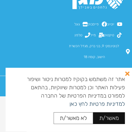
יוטיוב
פייסבוק
גוגל
טיקטוק
מייל
טלפון
ז'בוטינסקי 9, בני ברק, מגדל הכשרת
הישוב, קומה 18
אתר זה משתמש בקוקיז למטרות ניטור ושיפור
פעילות האתר וכן למטרות שיווקיות, בהתאם
כל הזכויות שמורות למגן מומחים בע"מ ©
מדיניות פרטיות
הצהרת נגישות
מפת אתר
למפורט במדיניות הפרטיות של החברה
לסיוע בקבלת קצבת סיעוד
למדיניות פרטיות לחץ כאן
התקשרו עכשיו
מאשר/ת
לא מאשר/ת
072-3932907