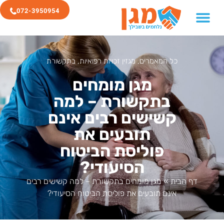
072-3950954
כל המאמרים
,
מגזין זכויות רפואיות
,
בתקשורת
מגן מומחים
בתקשורת – למה
קשישים רבים אינם
תובעים את
פוליסת הביטוח
הסיעודי?
דף הבית
»
מגן מומחים בתקשורת – למה קשישים רבים
אינם תובעים את פוליסת הביטוח הסיעודי?