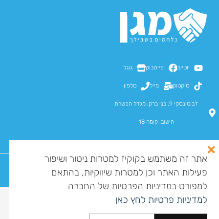
יוטיוב
פייסבוק
גוגל
טיקטוק
מייל
טלפון
ז'בוטינסקי 9, בני ברק, מגדל הכשרת
הישוב, קומה 18
אתר זה משתמש בקוקיז למטרות ניטור ושיפור
פעילות האתר וכן למטרות שיווקיות, בהתאם
כל הזכויות שמורות למגן מומחים בע"מ ©
מדיניות פרטיות
הצהרת נגישות
מפת אתר
למפורט במדיניות הפרטיות של החברה
לסיוע בקבלת קצבת סיעוד
למדיניות פרטיות לחץ כאן
התקשרו עכשיו