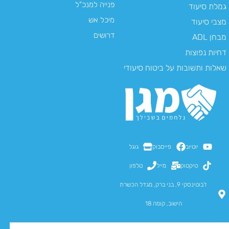
פנייה למנכ"ל
גמלת סיעוד
מיכל אש
מצבי סיעוד
דרושים
מבחן ADL
דחיות נפוצות
שאלות ותשובות על ביטוח סיעודי
יוטיוב
פייסבוק
גוגל
טיקטוק
מייל
טלפון
ז'בוטינסקי 9, בני ברק, מגדל הכשרת
הישוב, קומה 18